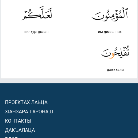
шо хургдолаш
им дилла нах
даькъала
ПРОЕКТАХ ЛАЬЦА
ХIАНЗАРА ТАРОНАШ
КОНТАКТЫ
ДАКЪАЛАЦА