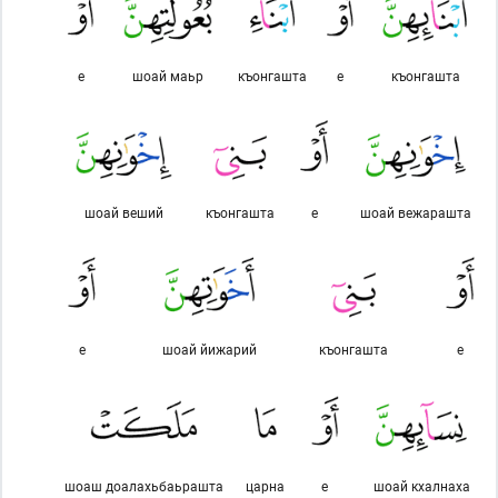
е
шоай маьр
къонгашта
е
къонгашта
шоай веший
къонгашта
е
шоай вежарашта
е
шоай йижарий
къонгашта
е
шоаш доалахьбаьрашта
царна
е
шоай кхалнаха