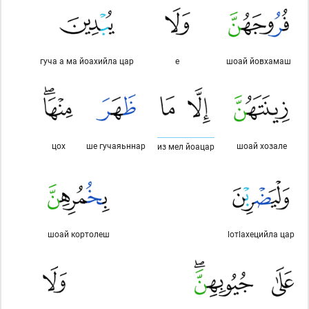
гуча а ма йоахийла цар
е
шоай йовхамаш
цох
ше гучаяьннар
шоай хозале
из мел йоацар
шоай кортолеш
lотlахецийла цар