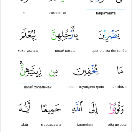
е
кхалнаьха
lавраташта
ховргдолаш
шоай когаш
цар lо а ма бетталба
шоаш хьуладеш дола
из хlама
шоай хозаленах
хlай
массараш а
тоба де оаш
Аллахlага