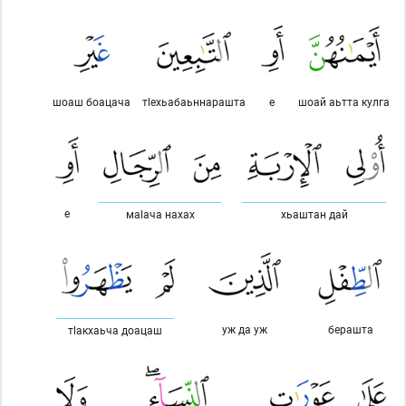
шоаш боацача
тlехьабаьннарашта
е
шоай аьтта кулга
е
маlача нахах
хьаштан дай
уж да уж
берашта
тlакхаьча доацаш