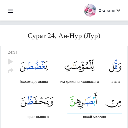
Хьаьша
Сурат 24, Ан-Нур (Лур)
24
:
31
lохьожаде аьнна
им диллача кхалнахага
lа ала
лорае аьнна а
шоай бlаргаш