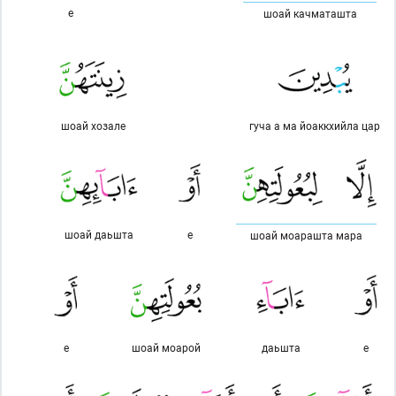
е
шоай качматашта
шоай хозале
гуча а ма йоаккхийла цар
шоай даьшта
е
шоай моарашта мара
е
шоай моарой
даьшта
е