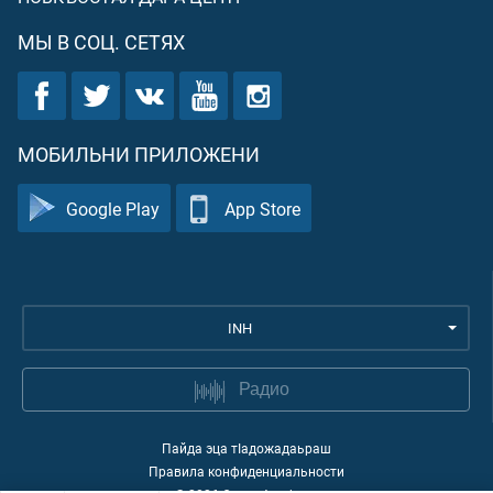
МЫ В СОЦ. СЕТЯХ
МОБИЛЬНИ ПРИЛОЖЕНИ
Google Play
App Store
INH
Радио
Пайда эца тIадожадаьраш
Правила конфиденциальности