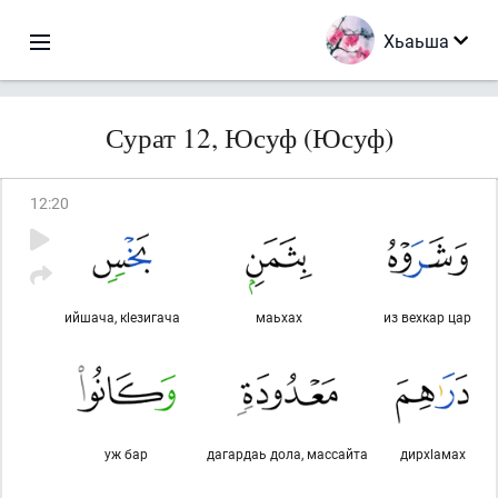
Хьаьша
Сурат 12, Юсуф (Юсуф)
12
:
20
ийшача, кlезигача
маьхах
из вехкар цар
уж бар
дагардаь дола, массайта
дирхlамах