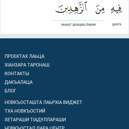
цунга
хьашт доацаш барех
ПРОЕКТАХ ЛАЬЦА
ХIАНЗАРА ТАРОНАШ
КОНТАКТЫ
ДАКЪАЛАЦА
БЛОГ
НОВКЪОСТАШТА ЛАЬРХIА ВИДЖЕТ
ТХА НОВКЪОСТИЙ
ХЕТАРАШИ ТIАДУЛЛАРАШИ
НОВКЪОСТАЛ ДАРА ЦЕНТР