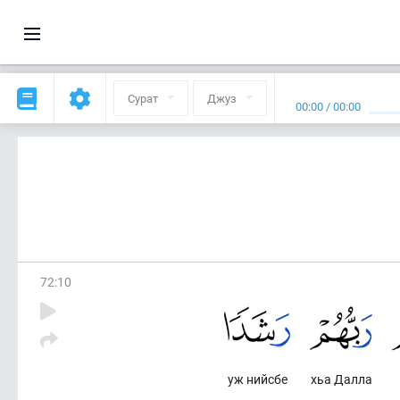
Сурат
Джуз
00:00
/
00:00
72
:
10
уж нийсбе
хьа Далла