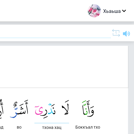
Хьаьша
ад
во
Боккъал тхо
тхона хац