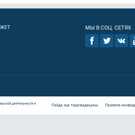
ДЖЕТ
МЫ В СОЦ. СЕТЯХ
ерской деятельности и
Пайда эца тIадожадаьраш
Правила конфид