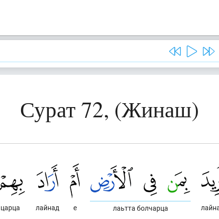
Сурат 72, (Жинаш)
царца
лайнад
е
лайн
лаьтта болчарца