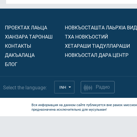
ПРОЕКТАХ ЛАЬЦА
НОВКЪОСТАШТА ЛАЬРХIА ВИ
ХIАНЗАРА ТАРОНАШ
ТХА НОВКЪОСТИЙ
КОНТАКТЫ
ХЕТАРАШИ ТIАДУЛЛАРАШИ
ДАКЪАЛАЦА
НОВКЪОСТАЛ ДАРА ЦЕНТР
БЛОГ
Select the language:
INH
Радио
Вся информация на данном сайте публикуется вне рамок миссион
предназначена исключительно для мусульман!