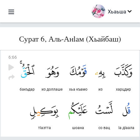
Хьаьша
Сурат 6, Аль-Анlам (Хьайбаш)
6
:
66
бакъдар
из доллаше
хьа къамо
из
харцдир
тlаэтта
шоана
со вац
lа дlаала