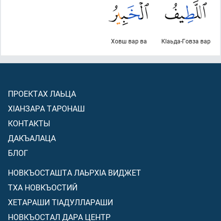
Ховш вар ва
Кlаьда-Говза вар
ПРОЕКТАХ ЛАЬЦА
ХIАНЗАРА ТАРОНАШ
КОНТАКТЫ
ДАКЪАЛАЦА
БЛОГ
НОВКЪОСТАШТА ЛАЬРХIА ВИДЖЕТ
ТХА НОВКЪОСТИЙ
ХЕТАРАШИ ТIАДУЛЛАРАШИ
НОВКЪОСТАЛ ДАРА ЦЕНТР