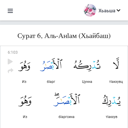
Хьаьша
Сурат 6, Аль-Анlам (Хьайбаш)
6
:
103
Из
бlарг
Цунна
тlакхувц
Из
бlаргсина
тlакхув