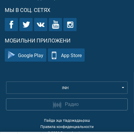
МЫ В СОЦ. СЕТЯХ
МОБИЛЬНИ ПРИЛОЖЕНИ
Google Play
App Store
INH
Радио
Пайда эца тIадожадаьраш
Правила конфиденциальности
©
2026
Quran Academy