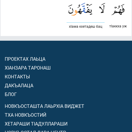
тlаккха уж
хlама кхетадеш бац
ПРОЕКТАХ ЛАЬЦА
ХIАНЗАРА ТАРОНАШ
КОНТАКТЫ
ДАКЪАЛАЦА
БЛОГ
НОВКЪОСТАШТА ЛАЬРХIА ВИДЖЕТ
ТХА НОВКЪОСТИЙ
ХЕТАРАШИ ТIАДУЛЛАРАШИ