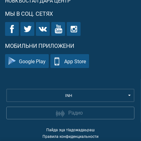
НОВКЪОСТАЛ ДАРА ЦЕНТР
МЫ В СОЦ. СЕТЯХ
МОБИЛЬНИ ПРИЛОЖЕНИ
Google Play
App Store
INH
Радио
Пайда эца тIадожадаьраш
Правила конфиденциальности