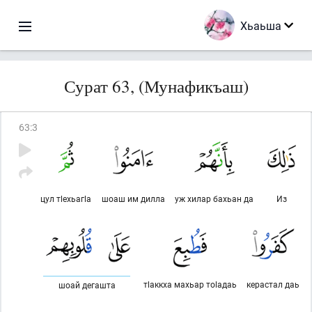
Хьаьша
Сурат 63, (Мунафикъаш)
63
:
3
цул тlехьагlа
шоаш им дилла
уж хилар бахьан да
Из
тlаккха махьар тоlадаь
керастал даь
шоай дегашта