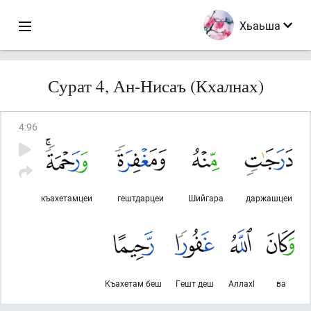
Хьаьша
Сурат 4, Ан-Нисаъ (Кхалнах)
4
:
96
къахетамцеи
гештдарцеи
Шийгара
даржашцеи
Къахетам беш
Гешт деш
Аллахl
ва