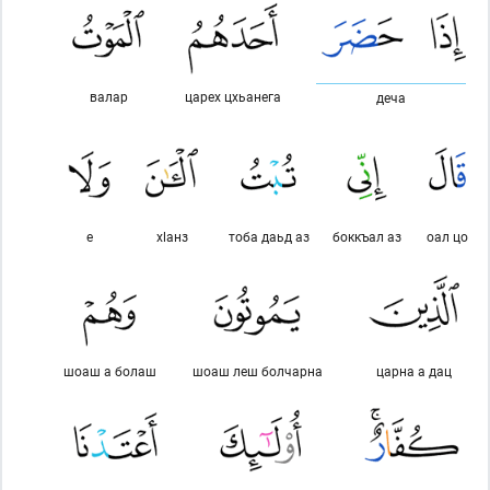
валар
царех цхьанега
деча
е
хlанз
тоба даьд аз
боккъал аз
оал цо
шоаш а болаш
шоаш леш болчарна
царна а дац