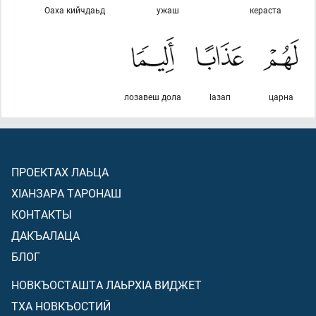
Оаха кийчдаьд
ужаш
кераста
лозавеш дола
lазап
царна
ПРОЕКТАХ ЛАЬЦА
ХIАНЗАРА ТАРОНАШ
КОНТАКТЫ
ДАКЪАЛАЦА
БЛОГ
НОВКЪОСТАШТА ЛАЬРХIА ВИДЖЕТ
ТХА НОВКЪОСТИЙ