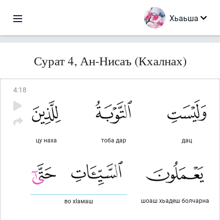
Хьаьша
Сурат 4, Ан-Нисаъ (Кхалнах)
4
:
18
цу наха
тоба дар
дац
шоаш хьадеш болчарна
во хlамаш