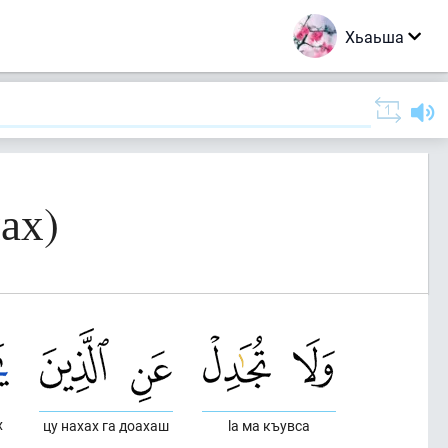
Хьаьша
ах)
х
цу нахах га доахаш
lа ма къувса