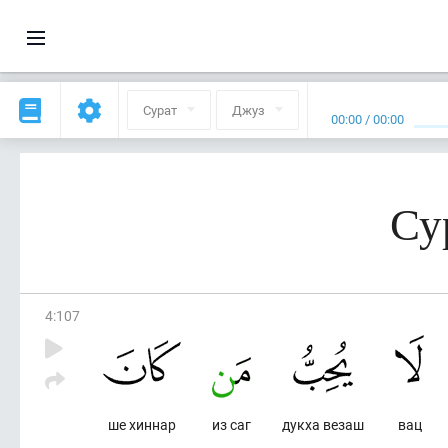
Сурат
Джуз
00:00
/
00:00
Су
4
:
107
ше хиннар
из саг
дукха везаш
вац