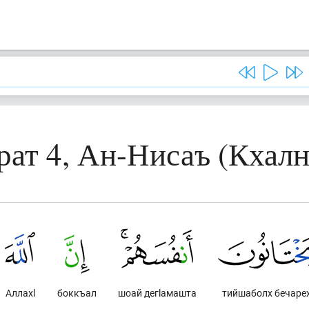
рат 4, Ан-Нисаъ (Кхалн
Аллахl
боккъал
шоай дегlамашта
тийшаболх бечаре