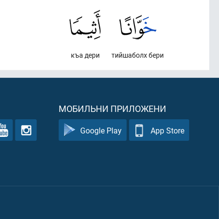
къа дери
тийшаболх бери
МОБИЛЬНИ ПРИЛОЖЕНИ
Google Play
App Store