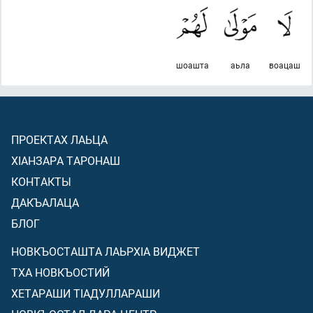
шоашта
аьла
воацаш
ПРОЕКТАХ ЛАЬЦА
ХIАНЗАРА ТАРОНАШ
КОНТАКТЫ
ДАКЪАЛАЦА
БЛОГ
НОВКЪОСТАШТА ЛАЬРХIА ВИДЖЕТ
ТХА НОВКЪОСТИЙ
ХЕТАРАШИ ТIАДУЛЛАРАШИ