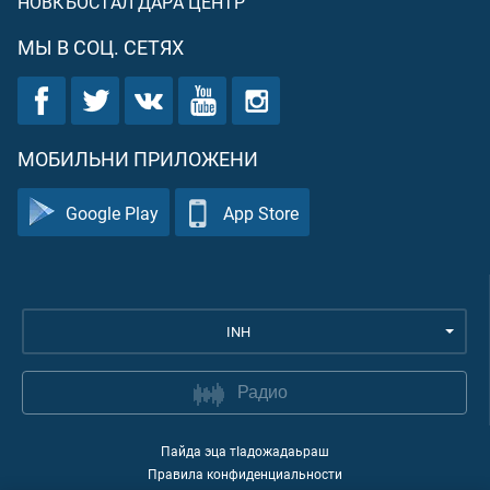
НОВКЪОСТАЛ ДАРА ЦЕНТР
МЫ В СОЦ. СЕТЯХ
МОБИЛЬНИ ПРИЛОЖЕНИ
Google Play
App Store
INH
Радио
Пайда эца тIадожадаьраш
Правила конфиденциальности