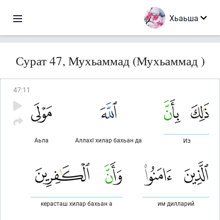
Хьаьша
Сурат 47, Мухьаммад (Мухьаммад )
47
:
11
Аьла
Аллахl хилар бахьан да
Из
керасташ хилар бахьан а
им дилларий