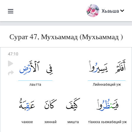
Хьаьша
Сурат 47, Мухьаммад (Мухьаммад )
47
:
10
лаьтта
Лийннабеций уж
чаккхе
хиннай
мишта
тlаккха хьежабеций уж