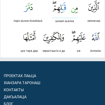
парх аьнна бохабаьб
хинначар
шоаел хьалха
цох тара дар
керасташта а да
уж
Аллахlа
ПРОЕКТАХ ЛАЬЦА
ХIАНЗАРА ТАРОНАШ
КОНТАКТЫ
ДАКЪАЛАЦА
БЛОГ