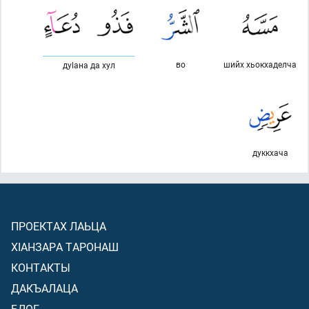
во
шийх хьокхаделча
дуlана да хул
дуккхача
ПРОЕКТАХ ЛАЬЦА
ХIАНЗАРА ТАРОНАШ
КОНТАКТЫ
ДАКЪАЛАЦА
БЛОГ