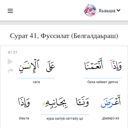
Хьаьша
Сурат 41, Фуссилат (Белгалдаьраш)
41
:
51
сага
Оаха ниlмат делча
хlаьта
дlаверз из
кура оагlув сеттабу цо