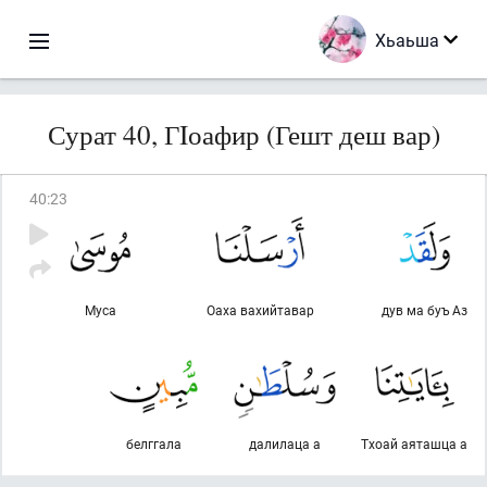
Хьаьша
Сурат 40, ГIоафир (Гешт деш вар)
40
:
23
Муса
Оаха вахийтавар
дув ма буъ Аз
белггала
далилаца а
Тхоай аяташца а