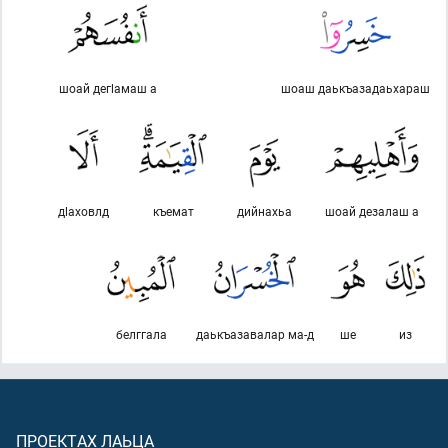
шоай дегlамаш а
шоаш даькъазадаьхараш
дlаховлд
къемат
дийнахьа
шоай дезалаш а
белггала
даькъазавалар ма-д
ше
из
ПРОЕКТАХ ЛАЬЦА