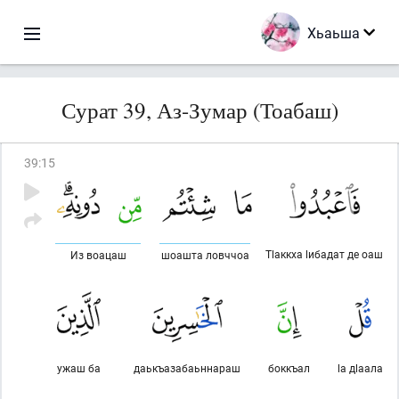
Хьаьша
Сурат 39, Аз-Зумар (Тоабаш)
39
:
15
Тlаккха lибадат де оаш
Из воацаш
шоашта ловччоа
ужаш ба
даькъазабаьннараш
боккъал
lа дlаала