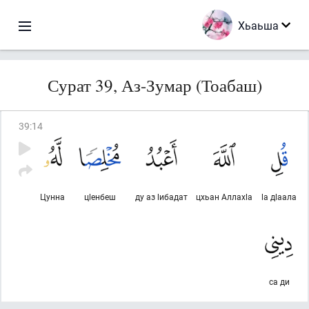
Хьаьша
Сурат 39, Аз-Зумар (Тоабаш)
39
:
14
Цунна
цlенбеш
ду аз lибадат
цхьан Аллахlа
lа дlаала
са ди