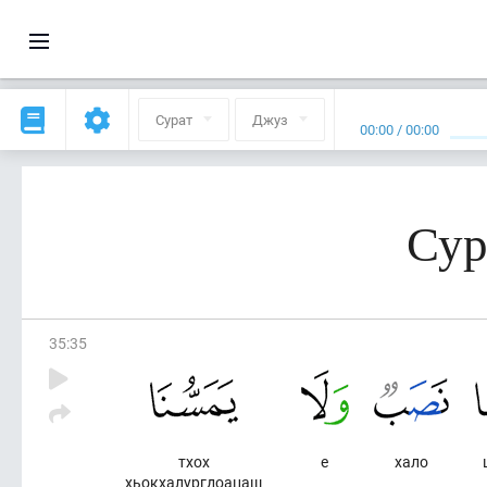
Сурат
Джуз
00:00
/
00:00
Сур
35
:
35
тхох
е
хало
хьокхалургдоацаш