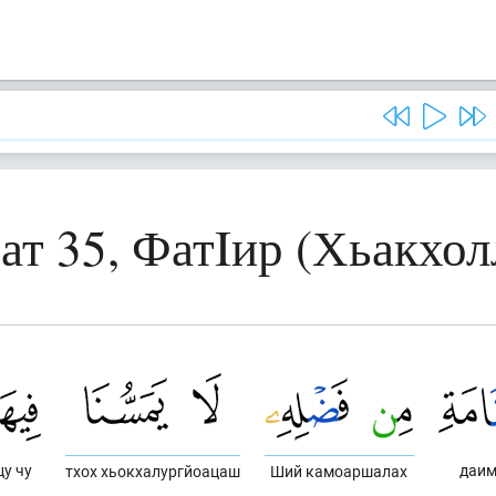
ат 35, ФатIир (Хьакхол
цу чу
даим
тхох хьокхалургйоацаш
Ший камоаршалах