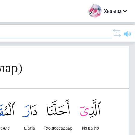
Хьаьша
лар)
анле
цlагlа
Тхо доссадаьр
Из ва Из