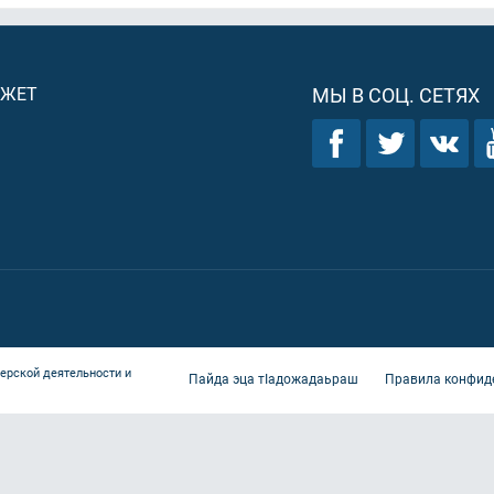
ДЖЕТ
МЫ В СОЦ. СЕТЯХ
ерской деятельности и
Пайда эца тIадожадаьраш
Правила конфид