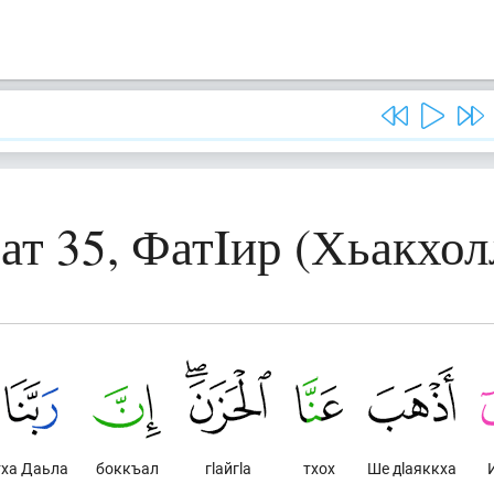
ат 35, ФатIир (Хьакхол
тха Даьла
боккъал
гlайгlа
тхох
Ше дlаяккха