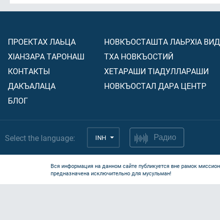
ПРОЕКТАХ ЛАЬЦА
НОВКЪОСТАШТА ЛАЬРХIА ВИ
ХIАНЗАРА ТАРОНАШ
ТХА НОВКЪОСТИЙ
КОНТАКТЫ
ХЕТАРАШИ ТIАДУЛЛАРАШИ
ДАКЪАЛАЦА
НОВКЪОСТАЛ ДАРА ЦЕНТР
БЛОГ
Select the language:
INH
Радио
Вся информация на данном сайте публикуется вне рамок миссион
предназначена исключительно для мусульман!