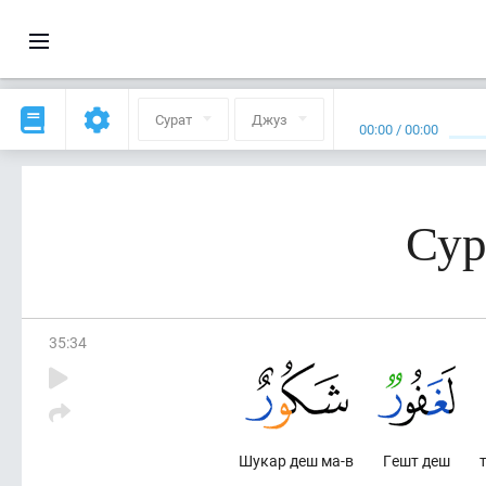
Сурат
Джуз
00:00
/
00:00
Сур
35
:
34
Шукар деш ма-в
Гешт деш