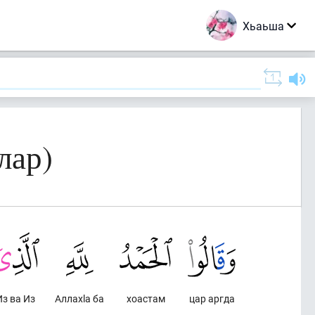
Хьаьша
лар)
Из ва Из
Аллахlа ба
хоастам
цар аргда