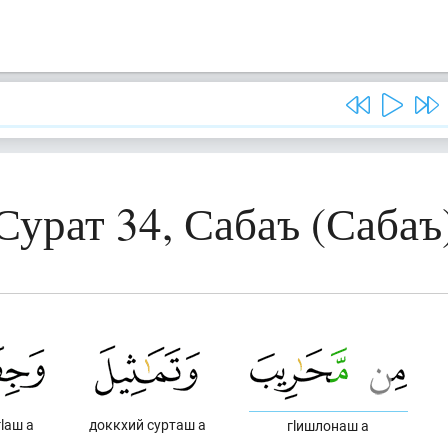
Сурат 34, Сабаъ (Сабаъ
lаш а
доккхий сурташ а
гlишлонаш а