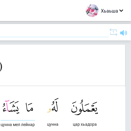
Хьаьша
)
цунна
цар хьадора
цунна мел лейнар