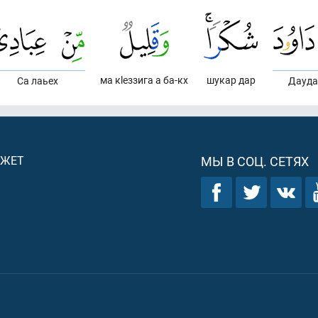
ма кlеззига а ба-кх
шукар дар
Са лаьех
Дауда
ДЖЕТ
МЫ В СОЦ. СЕТЯХ