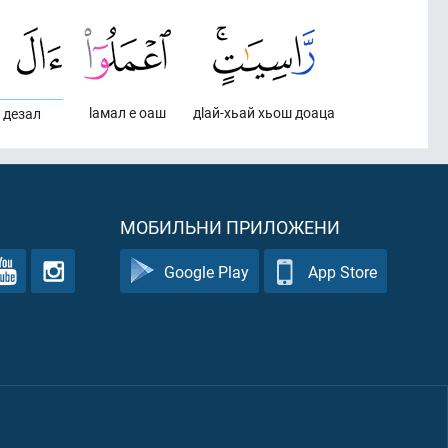
lамал е оаш
дlай-хьай хьош доаца
 дезал
МОБИЛЬНИ ПРИЛОЖЕНИ
Google Play
App Store