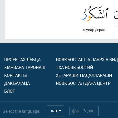
шукар дераш
ПРОЕКТАХ ЛАЬЦА
НОВКЪОСТАШТА ЛАЬРХIА ВИ
ХIАНЗАРА ТАРОНАШ
ТХА НОВКЪОСТИЙ
КОНТАКТЫ
ХЕТАРАШИ ТIАДУЛЛАРАШИ
ДАКЪАЛАЦА
НОВКЪОСТАЛ ДАРА ЦЕНТР
БЛОГ
Select the language:
INH
Радио