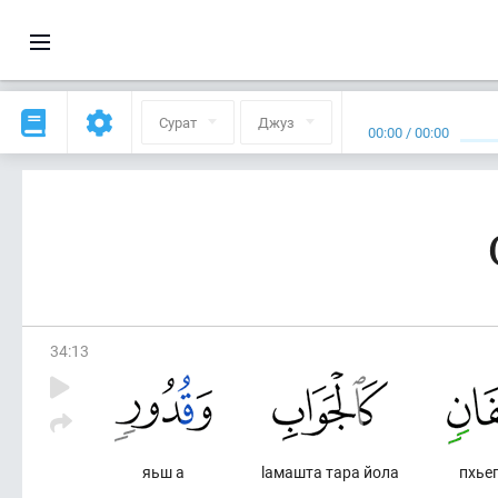
Сурат
Джуз
00:00
/
00:00
34
:
13
яьш а
lамашта тара йола
пхьег