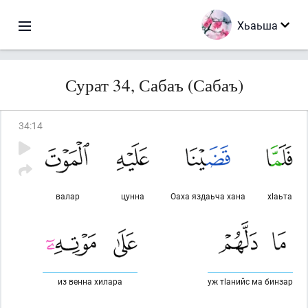
Хьаьша
Сурат 34, Сабаъ (Сабаъ)
34
:
14
валар
цунна
Оаха яздаьча хана
хlаьта
из венна хилара
уж тlанийс ма бинзар