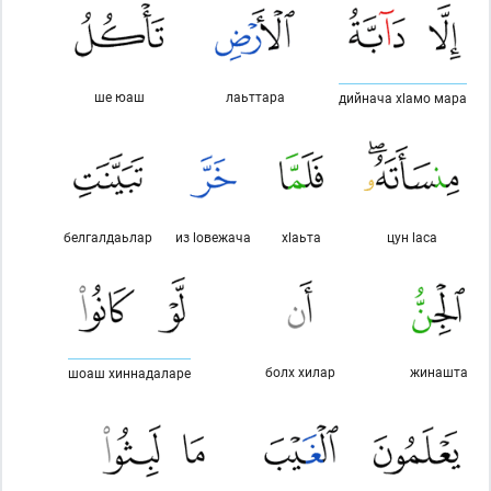
ше юаш
лаьттара
дийнача хlамо мара
белгалдаьлар
из lовежача
хlаьта
цун lаса
болх хилар
жинашта
шоаш хиннадаларе