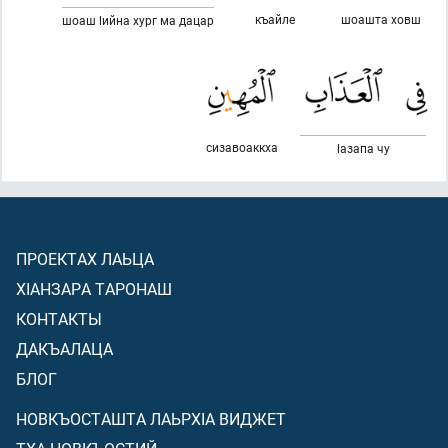
къайле
шоашта ховш
шоаш lийна хург ма дацар
сизавоаккха
lазапа чу
ПРОЕКТАХ ЛАЬЦА
ХIАНЗАРА ТАРОНАШ
КОНТАКТЫ
ДАКЪАЛАЦА
БЛОГ
НОВКЪОСТАШТА ЛАЬРХIА ВИДЖЕТ