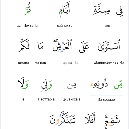
цул тlехьагlа
дийнахьа
ялх
шоана
ма вац
дlанийсвеннав Из
lарша тlа
е
тlаоттар а
цхьаккха а
Из воацар