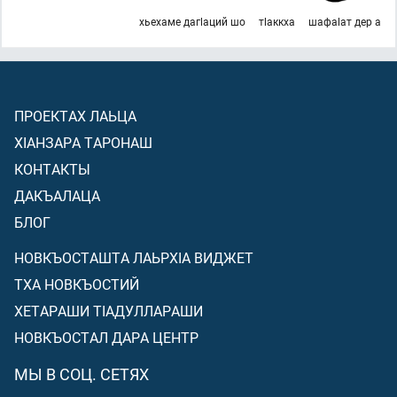
хьехаме дагlаций шо
тlаккха
шафаlат дер а
ПРОЕКТАХ ЛАЬЦА
ХIАНЗАРА ТАРОНАШ
КОНТАКТЫ
ДАКЪАЛАЦА
БЛОГ
НОВКЪОСТАШТА ЛАЬРХIА ВИДЖЕТ
ТХА НОВКЪОСТИЙ
ХЕТАРАШИ ТIАДУЛЛАРАШИ
НОВКЪОСТАЛ ДАРА ЦЕНТР
МЫ В СОЦ. СЕТЯХ