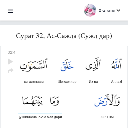
Хьаьша
Сурат 32, Ас-Сажда (Сужд дар)
32
:
4
сигаленаши
Ше кхеллар
Из ва
Аллахl
лаьттеи
цу шиннена юкъе мел дари