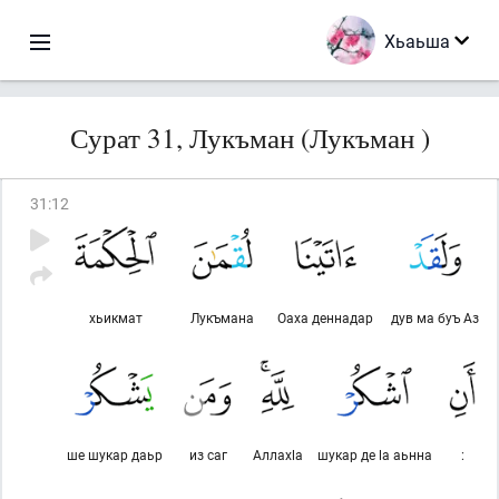
Хьаьша
Сурат 31, Лукъман (Лукъман )
31
:
12
хьикмат
Лукъмана
Оаха деннадар
дув ма буъ Аз
ше шукар даьр
из саг
Аллахlа
шукар де lа аьнна
: