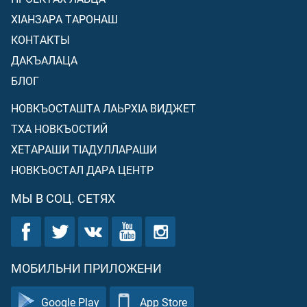
ХIАНЗАРА ТАРОНАШ
КОНТАКТЫ
ДАКЪАЛАЦА
БЛОГ
НОВКЪОСТАШТА ЛАЬРХIА ВИДЖЕТ
ТХА НОВКЪОСТИЙ
ХЕТАРАШИ ТIАДУЛЛАРАШИ
НОВКЪОСТАЛ ДАРА ЦЕНТР
МЫ В СОЦ. СЕТЯХ
МОБИЛЬНИ ПРИЛОЖЕНИ
Google Play
App Store