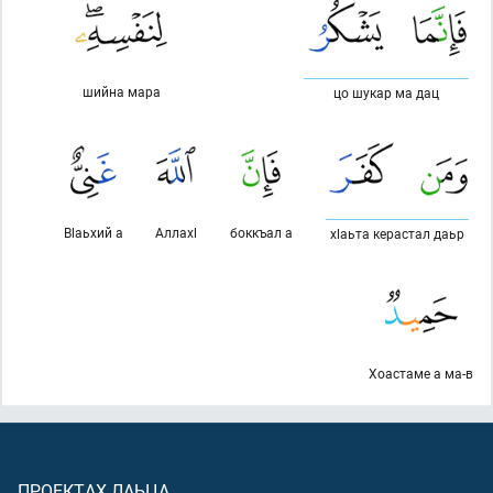
шийна мара
цо шукар ма дац
Вlаьхий а
Аллахl
боккъал а
хlаьта керастал даьр
Хоастаме а ма-в
ПРОЕКТАХ ЛАЬЦА