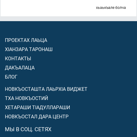
хьаькъале болча
ПРОЕКТАХ ЛАЬЦА
ХIАНЗАРА ТАРОНАШ
КОНТАКТЫ
ДАКЪАЛАЦА
БЛОГ
НОВКЪОСТАШТА ЛАЬРХIА ВИДЖЕТ
ТХА НОВКЪОСТИЙ
ХЕТАРАШИ ТIАДУЛЛАРАШИ
НОВКЪОСТАЛ ДАРА ЦЕНТР
МЫ В СОЦ. СЕТЯХ