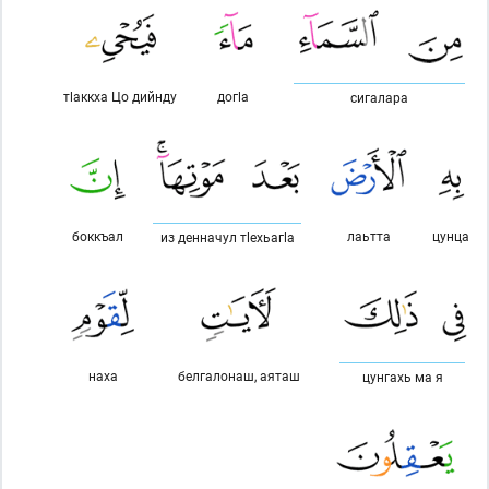
тlаккха Цо дийнду
догlа
сигалара
боккъал
лаьтта
цунца
из денначул тlехьагlа
наха
белгалонаш, аяташ
цунгахь ма я