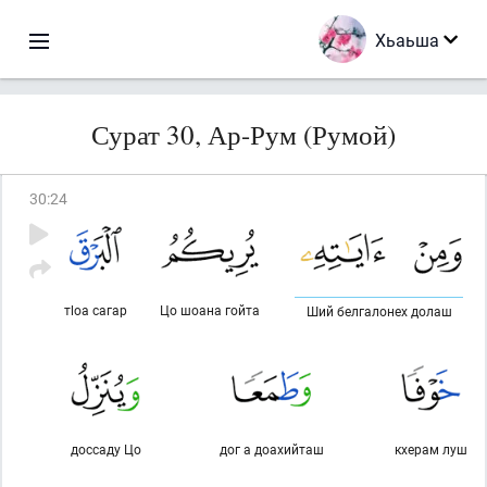
Хьаьша
Сурат 30, Ар-Рум (Румой)
30
:
24
тlоа сагар
Цо шоана гойта
Ший белгалонех долаш
доссаду Цо
дог а доахийташ
кхерам луш