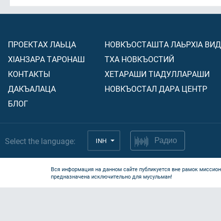
ПРОЕКТАХ ЛАЬЦА
НОВКЪОСТАШТА ЛАЬРХIА ВИ
ХIАНЗАРА ТАРОНАШ
ТХА НОВКЪОСТИЙ
КОНТАКТЫ
ХЕТАРАШИ ТIАДУЛЛАРАШИ
ДАКЪАЛАЦА
НОВКЪОСТАЛ ДАРА ЦЕНТР
БЛОГ
Select the language:
INH
Радио
Вся информация на данном сайте публикуется вне рамок миссион
предназначена исключительно для мусульман!