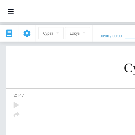
Сурат
Джуз
00:00
/
00:00
С
2
:
147