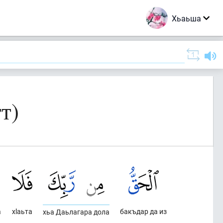
Хьаьша
т)
а
хlаьта
бакъдар да из
хьа Даьлагара дола