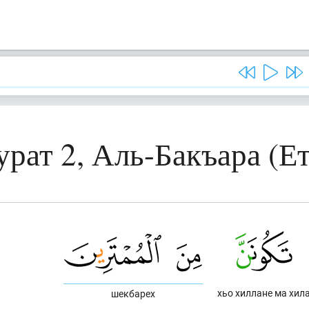
урат 2, Аль-Бакъара (Ет
хьо хиллане ма хил
шекбарех