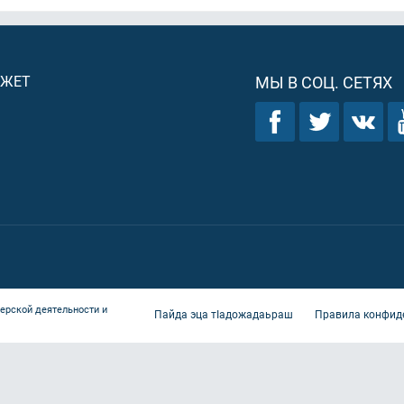
ДЖЕТ
МЫ В СОЦ. СЕТЯХ
ерской деятельности и
Пайда эца тIадожадаьраш
Правила конфид