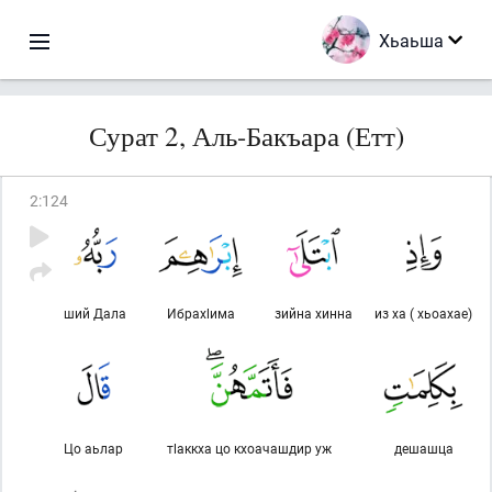
Хьаьша
Сурат 2, Аль-Бакъара (Етт)
2
:
124
ший Дала
Ибрахlима
зийна хинна
из ха ( хьоахае)
Цо аьлар
тlаккха цо кхоачашдир уж
дешашца