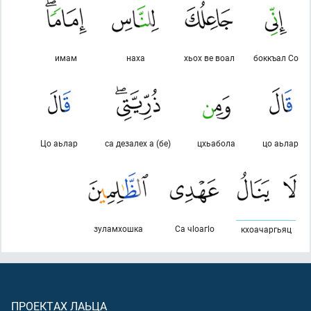
имам
наха
хьох ве воал
боккъал Со
Цо аьлар
са дезалех а (бе)
цхьабола
цо аьлар
зуламхошка
Са чlоагlо
кхоачаргьяц
ПРОЕКТАХ ЛАЬЦА