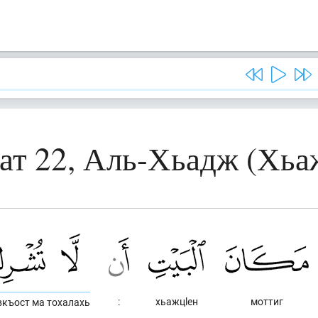
ат 22, Аль-Хьадж (Хьа
:
хьажцlен
моттиг
овкъост ма тохалахь