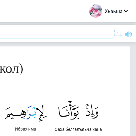
Хьаьша
жол)
Ибрахlима
Оаха белгалъяьча хана