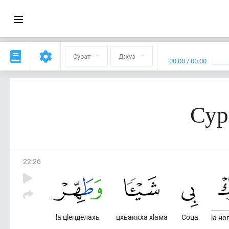
Сурат
Джуз
00:00
/
00:00
Сур
22
:
26
lа цlенделахь
цхьаккха хlама
Соца
lа н