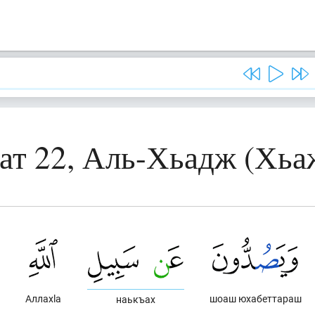
ат 22, Аль-Хьадж (Хьа
Аллахlа
шоаш юхабеттараш
наькъах