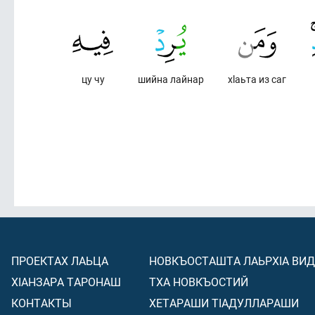
цу чу
шийна лайнар
хlаьта из саг
ПРОЕКТАХ ЛАЬЦА
НОВКЪОСТАШТА ЛАЬРХIА ВИ
ХIАНЗАРА ТАРОНАШ
ТХА НОВКЪОСТИЙ
КОНТАКТЫ
ХЕТАРАШИ ТIАДУЛЛАРАШИ