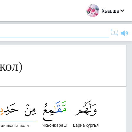
Хьаьша
жол)
чхьонкараш
царна хургья
аьшкагlа йола