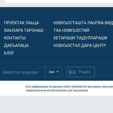
ПРОЕКТАХ ЛАЬЦА
НОВКЪОСТАШТА ЛАЬРХIА ВИ
ХIАНЗАРА ТАРОНАШ
ТХА НОВКЪОСТИЙ
КОНТАКТЫ
ХЕТАРАШИ ТIАДУЛЛАРАШИ
ДАКЪАЛАЦА
НОВКЪОСТАЛ ДАРА ЦЕНТР
БЛОГ
Select the language:
INH
Радио
Вся информация на данном сайте публикуется вне рамок миссион
предназначена исключительно для мусульман!