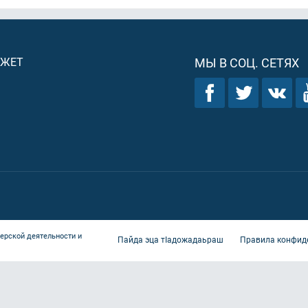
ДЖЕТ
МЫ В СОЦ. СЕТЯХ
ерской деятельности и
Пайда эца тIадожадаьраш
Правила конфид