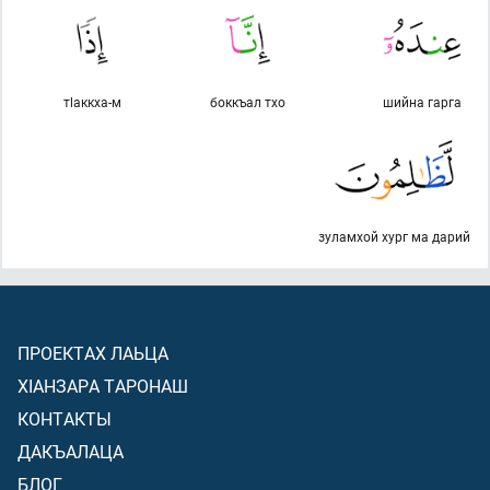
тlаккха-м
боккъал тхо
шийна гарга
зуламхой хург ма дарий
ПРОЕКТАХ ЛАЬЦА
ХIАНЗАРА ТАРОНАШ
КОНТАКТЫ
ДАКЪАЛАЦА
БЛОГ