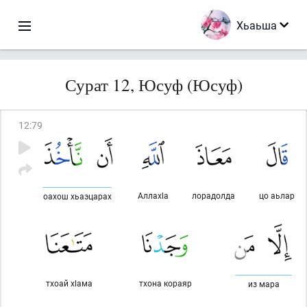
Хьаьша
Сурат 12, Юсуф (Юсуф)
12
:
79
Аллахlа
лорадолда
цо аьлар
оахош хьаэцарах
тхоай хlама
тхона кораяр
из мара