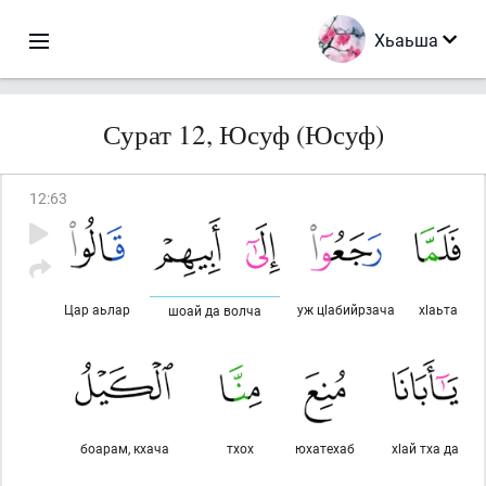
Хьаьша
Сурат 12, Юсуф (Юсуф)
12
:
63
Цар аьлар
уж цlабийрзача
хlаьта
шоай да волча
боарам, кхача
тхох
юхатехаб
хlай тха да