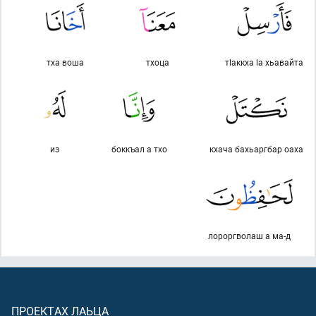
тха воша
тхоца
тlаккха lа хьавайта
из
боккъал а тхо
кхача бахьаргбар оаха
лороргволаш а ма-д
ПРОЕКТАХ ЛАЬЦА