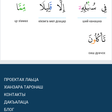
цу хlамах
кlезига мел доацар
ший канашка
оаш дуачох
ПРОЕКТАХ ЛАЬЦА
ХIАНЗАРА ТАРОНАШ
КОНТАКТЫ
ДАКЪАЛАЦА
БЛОГ