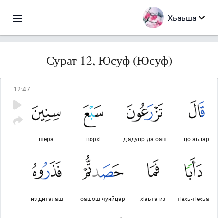
Хьаьша
Сурат 12, Юсуф (Юсуф)
12
:
47
шера
ворхl
дlадувргда оаш
цо аьлар
из диталаш
оашош чуийцар
хlаьта из
тlехь-тlехьа