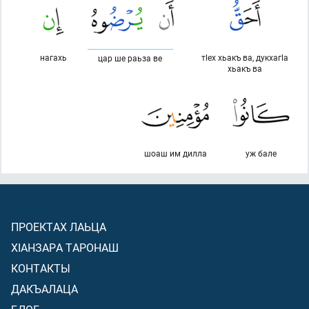
нагахь
тlех хьакъ ва, дукхагlа
цар ше раьза ве
хьакъ ва
шоаш им дилла
уж бале
ПРОЕКТАХ ЛАЬЦА
ХIАНЗАРА ТАРОНАШ
КОНТАКТЫ
ДАКЪАЛАЦА