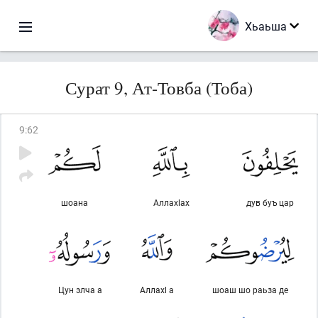
Хьаьша
Сурат 9, Ат-Товба (Тоба)
9
:
62
шоана
Аллахlах
дув буъ цар
Цун элча а
Аллахl а
шоаш шо раьза де