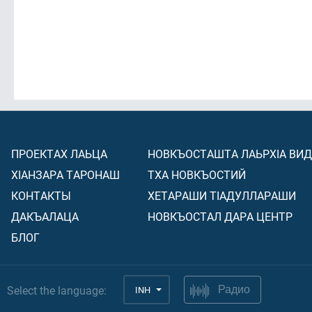
ПРОЕКТАХ ЛАЬЦА
НОВКЪОСТАШТА ЛАЬРХIА ВИ
ХIАНЗАРА ТАРОНАШ
ТХА НОВКЪОСТИЙ
КОНТАКТЫ
ХЕТАРАШИ ТIАДУЛЛАРАШИ
ДАКЪАЛАЦА
НОВКЪОСТАЛ ДАРА ЦЕНТР
БЛОГ
Select the language:
INH
Радио