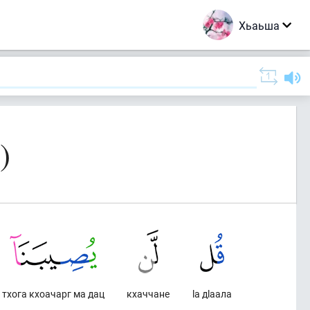
Хьаьша
)
тхога кхоачарг ма дац
кхаччане
lа дlаала