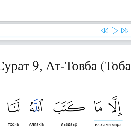
Сурат 9, Ат-Товба (Тоба
тхона
Аллахlа
яьздаьр
из хlама мара