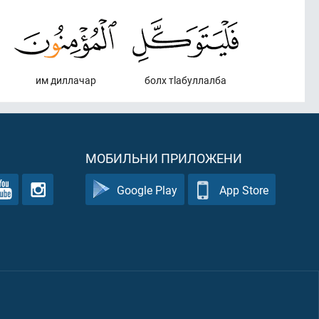
им диллачар
болх тlабуллалба
МОБИЛЬНИ ПРИЛОЖЕНИ
Google Play
App Store