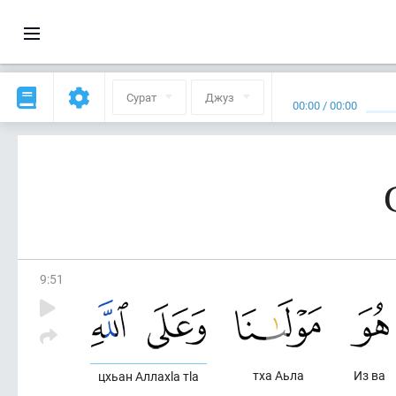
Сурат
Джуз
00:00
/
00:00
9
:
51
тха Аьла
Из ва
цхьан Аллахlа тlа