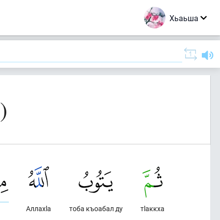
Хьаьша
)
Аллахlа
тоба къоабал ду
тlаккха