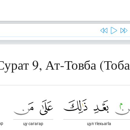
Сурат 9, Ат-Товба (Тоба
ар
цу сагагар
цул тlехьагlа