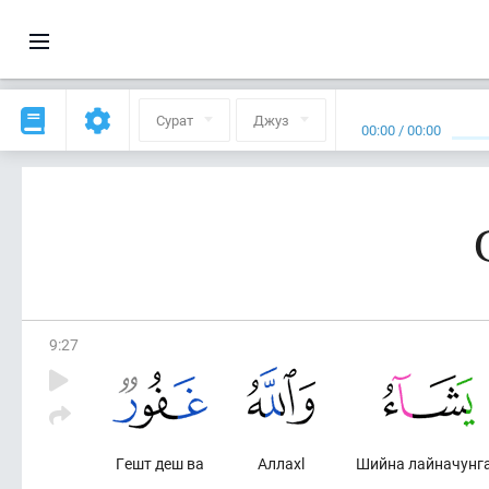
Сурат
Джуз
00:00
/
00:00
9
:
27
Гешт деш ва
Аллахl
Шийна лайначунг