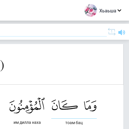
Хьаьша
)
им дилла наха
тоам бац