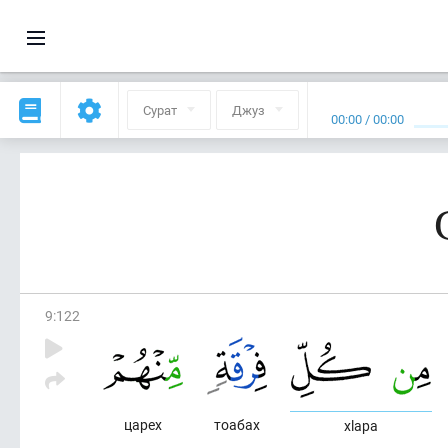
Сурат
Джуз
00:00
/
00:00
9
:
122
царех
тоабах
хlара