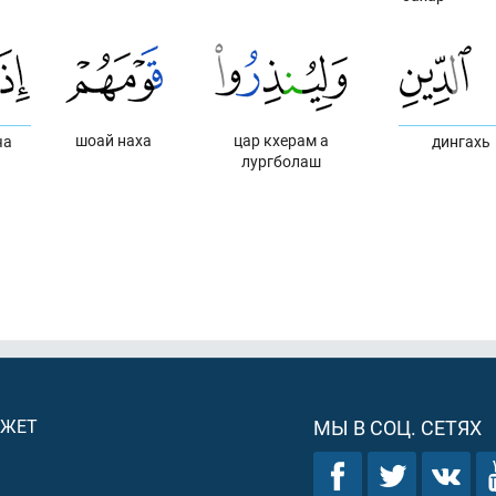
шоай наха
цар кхерам а
ча
дингахь
лургболаш
ДЖЕТ
МЫ В СОЦ. СЕТЯХ