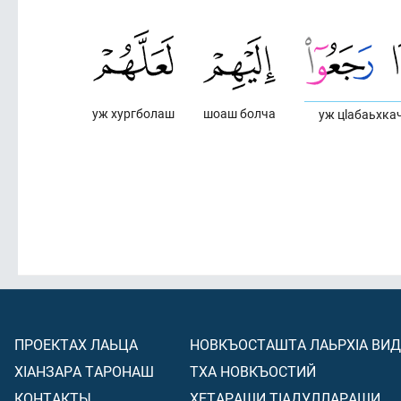
уж хургболаш
шоаш болча
уж цlабаьхка
ПРОЕКТАХ ЛАЬЦА
НОВКЪОСТАШТА ЛАЬРХIА ВИ
ХIАНЗАРА ТАРОНАШ
ТХА НОВКЪОСТИЙ
КОНТАКТЫ
ХЕТАРАШИ ТIАДУЛЛАРАШИ