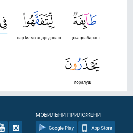
цар lилма эцаргдолаш
цхьаццабараш
лоралуш
МОБИЛЬНИ ПРИЛОЖЕНИ
Google Play
App Store