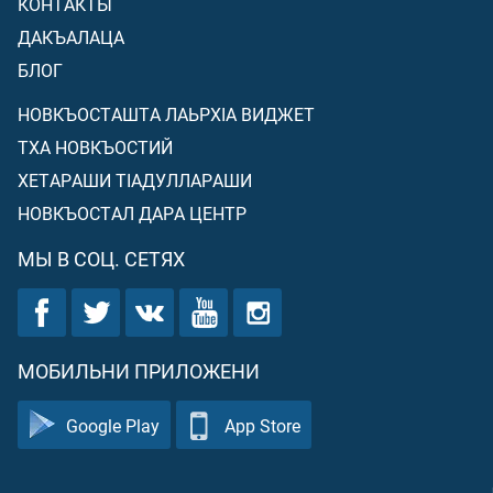
КОНТАКТЫ
ДАКЪАЛАЦА
БЛОГ
НОВКЪОСТАШТА ЛАЬРХIА ВИДЖЕТ
ТХА НОВКЪОСТИЙ
ХЕТАРАШИ ТIАДУЛЛАРАШИ
НОВКЪОСТАЛ ДАРА ЦЕНТР
МЫ В СОЦ. СЕТЯХ
МОБИЛЬНИ ПРИЛОЖЕНИ
Google Play
App Store