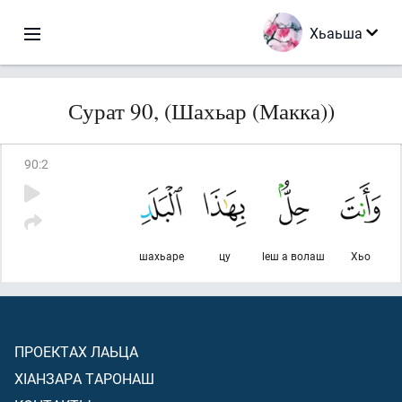
Хьаьша
Сурат 90, (Шахьар (Макка))
90
:
2
шахьаре
цу
lеш а волаш
Хьо
ПРОЕКТАХ ЛАЬЦА
ХIАНЗАРА ТАРОНАШ