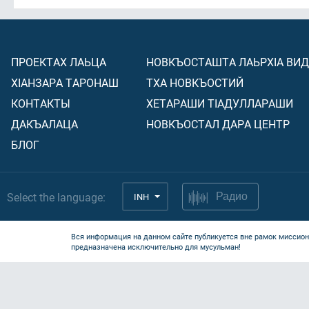
ПРОЕКТАХ ЛАЬЦА
НОВКЪОСТАШТА ЛАЬРХIА ВИ
ХIАНЗАРА ТАРОНАШ
ТХА НОВКЪОСТИЙ
КОНТАКТЫ
ХЕТАРАШИ ТIАДУЛЛАРАШИ
ДАКЪАЛАЦА
НОВКЪОСТАЛ ДАРА ЦЕНТР
БЛОГ
Select the language:
INH
Радио
Вся информация на данном сайте публикуется вне рамок миссион
предназначена исключительно для мусульман!