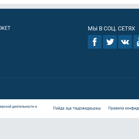
ДЖЕТ
МЫ В СОЦ. СЕТЯХ
ерской деятельности и
Пайда эца тIадожадаьраш
Правила конфид