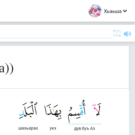
Хьаьша
а))
шахьарах
укх
дув буъ Аз