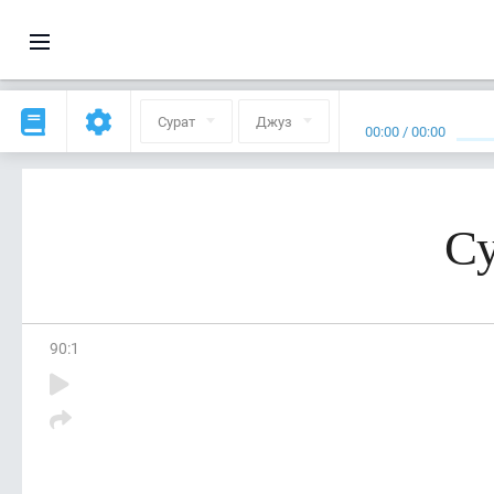
Сурат
Джуз
00:00
/
00:00
Су
90
:
1