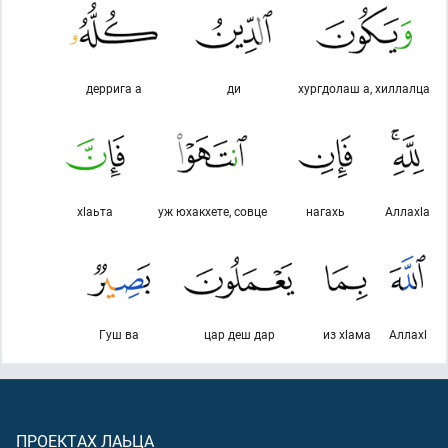
деррига а
ди
хургдолаш а, хиллалца
хlаьта
уж юхакхете, совце
нагахь
Аллахlа
Гуш ва
цар деш дар
из хlама
Аллахl
ПРОЕКТАХ ЛАЬЦА