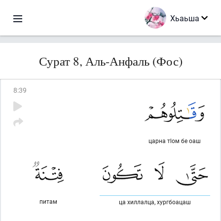
Хьаьша
Сурат 8, Аль-Анфаль (Фос)
8
:
39
царна тlом бе оаш
питам
ца хиллалца, хургбоацаш