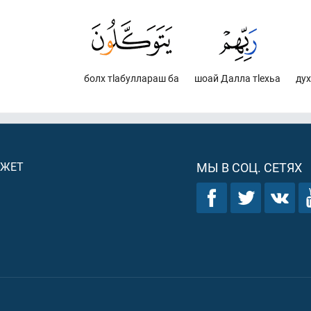
болх тlабуллараш ба
шоай Далла тlехьа
ду
ДЖЕТ
МЫ В СОЦ. СЕТЯХ