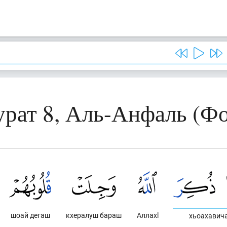
урат 8, Аль-Анфаль (Фо
шоай дегаш
кхералуш бараш
Аллахl
хьоахавич