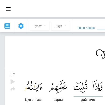
Сурат
Джуз
00:00
/
00:00
С
8
:
2
Цун аяташ
царна
дийшача