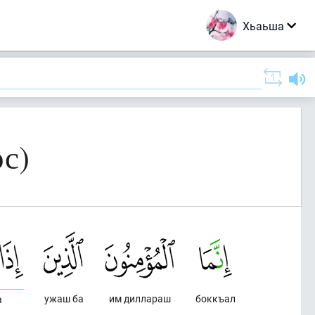
Хьаьша
с)
ужаш ба
им диллараш
боккъал
а