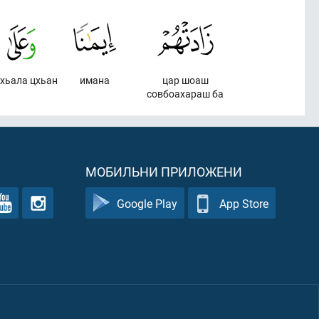
ххьала цхьан
имана
цар шоаш
совбоахараш ба
МОБИЛЬНИ ПРИЛОЖЕНИ
Google Play
App Store