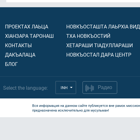
ПРОЕКТАХ ЛАЬЦА
НОВКЪОСТАШТА ЛАЬРХIА ВИ
ХIАНЗАРА ТАРОНАШ
ТХА НОВКЪОСТИЙ
КОНТАКТЫ
ХЕТАРАШИ ТIАДУЛЛАРАШИ
ДАКЪАЛАЦА
НОВКЪОСТАЛ ДАРА ЦЕНТР
БЛОГ
Select the language:
INH
Радио
Вся информация на данном сайте публикуется вне рамок миссион
предназначена исключительно для мусульман!