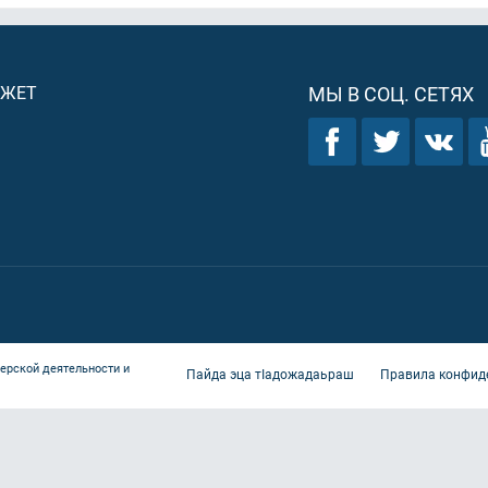
ДЖЕТ
МЫ В СОЦ. СЕТЯХ
ерской деятельности и
Пайда эца тIадожадаьраш
Правила конфид