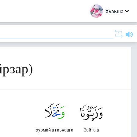
Хьаьша
йрзар)
хурмай а гаьнаш а
Зайта а