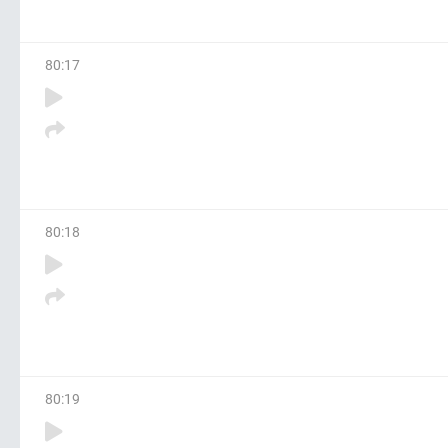
80
:
17
80
:
18
80
:
19