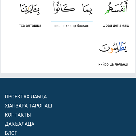
тха аяташца
шоай дегlамаш
шоаш хилар бахьан
нийсо ца лелаеш
ПРОЕКТАХ ЛАЬЦА
ХIАНЗАРА ТАРОНАШ
КОНТАКТЫ
ДАКЪАЛАЦА
БЛОГ