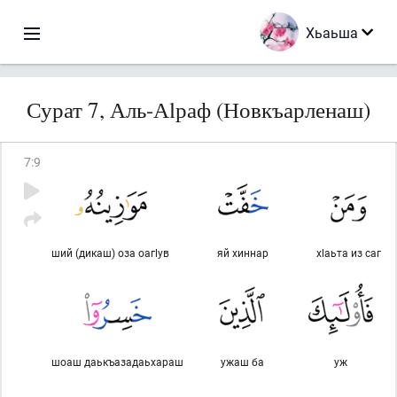
Хьаьша
Сурат 7, Аль-Аlраф (Новкъарленаш)
7
:
9
ший (дикаш) оза оагlув
яй хиннар
хlаьта из саг
шоаш даькъазадаьхараш
ужаш ба
уж