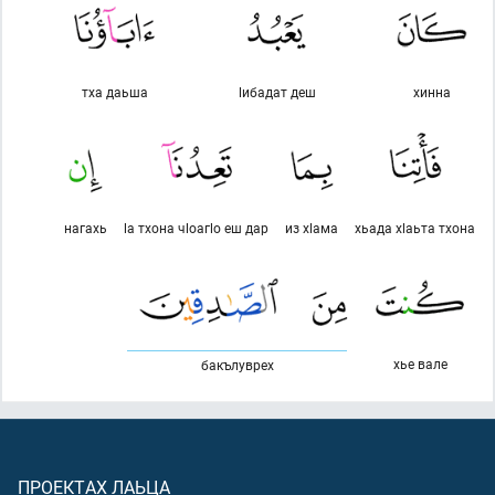
тха даьша
lибадат деш
хинна
нагахь
lа тхона чlоагlо еш дар
из хlама
хьада хlаьта тхона
хье вале
бакълуврех
ПРОЕКТАХ ЛАЬЦА