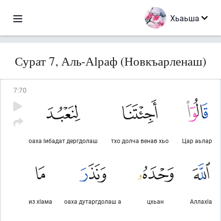
Хьаьша
Сурат 7, Аль-Аlраф (Новкъарленаш)
7
:
70
оаха lибадат дергдолаш
тхо долча венав хьо
Цар аьлар
из хlама
оаха дутаргдолаш а
цхьан
Аллахlа