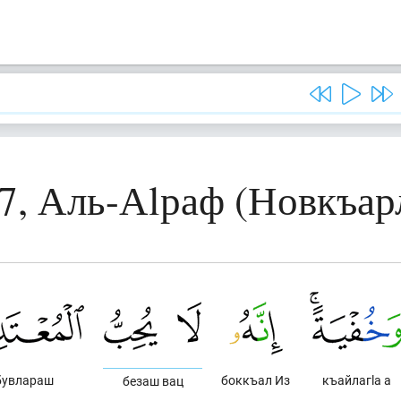
7, Аль-Аlраф (Новкъа
бувлараш
боккъал Из
къайлагlа а
безаш вац