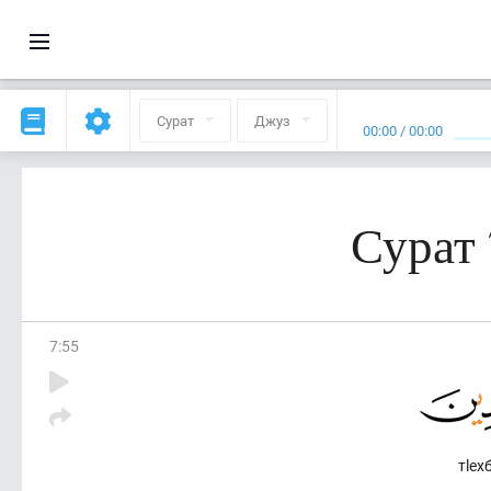
Сурат
Джуз
00:00
/
00:00
Сурат 
7
:
55
тlех