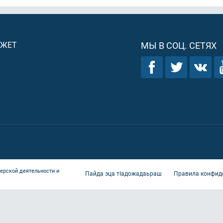
ДЖЕТ
МЫ В СОЦ. СЕТЯХ
ерской деятельности и
Пайда эца тIадожадаьраш
Правила конфид