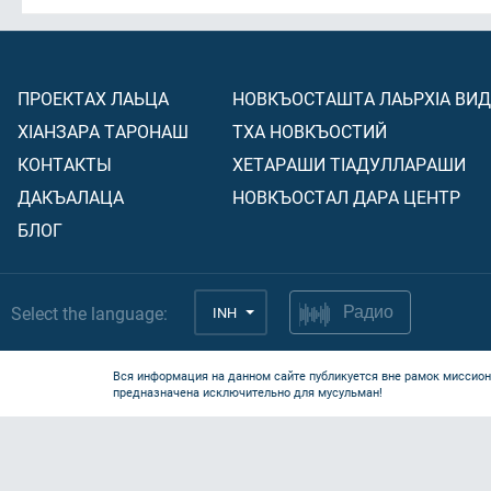
ПРОЕКТАХ ЛАЬЦА
НОВКЪОСТАШТА ЛАЬРХIА ВИ
ХIАНЗАРА ТАРОНАШ
ТХА НОВКЪОСТИЙ
КОНТАКТЫ
ХЕТАРАШИ ТIАДУЛЛАРАШИ
ДАКЪАЛАЦА
НОВКЪОСТАЛ ДАРА ЦЕНТР
БЛОГ
Select the language:
INH
Радио
Вся информация на данном сайте публикуется вне рамок миссион
предназначена исключительно для мусульман!