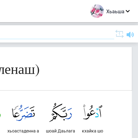
Хьаьша
рленаш)
хьоастаденна а
шоай Даьлага
кхайка шо