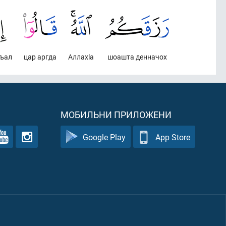
ъал
цар аргда
Аллахlа
шоашта денначох
МОБИЛЬНИ ПРИЛОЖЕНИ
Google Play
App Store