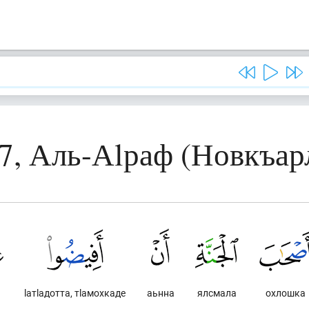
7, Аль-Аlраф (Новкъа
lатlадотта, тlамохкаде
аьнна
ялсмала
охлошка