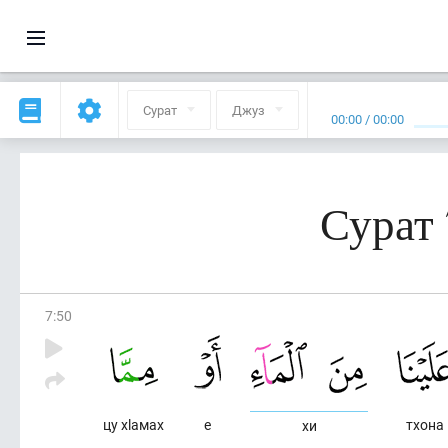
Сурат
Джуз
00:00
/
00:00
Сурат 
7
:
50
цу хlамах
е
тхона
хи