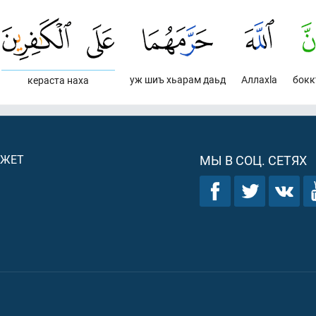
уж шиъ хьарам даьд
Аллахlа
бокк
кераста наха
ДЖЕТ
МЫ В СОЦ. СЕТЯХ