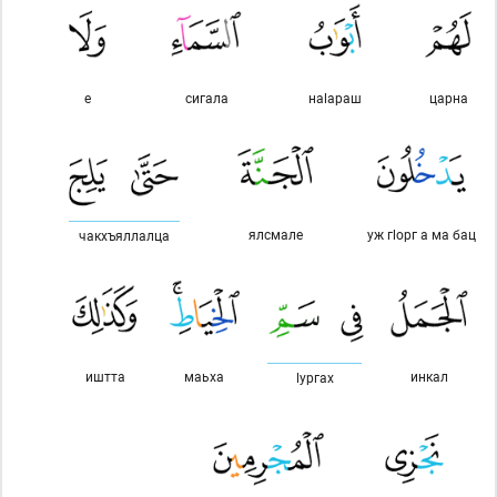
е
сигала
наlараш
царна
ялсмале
уж гlорг а ма бац
чакхъяллалца
иштта
маьха
инкал
lургах