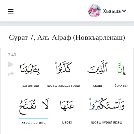
Хьаьша
Сурат 7, Аль-Аlраф (Новкъарленаш)
7
:
40
тха аяташ
шоаш харцдаьраш
ужаш
боккъал
царех
шоаш курал яраш
хьаелларгьяц