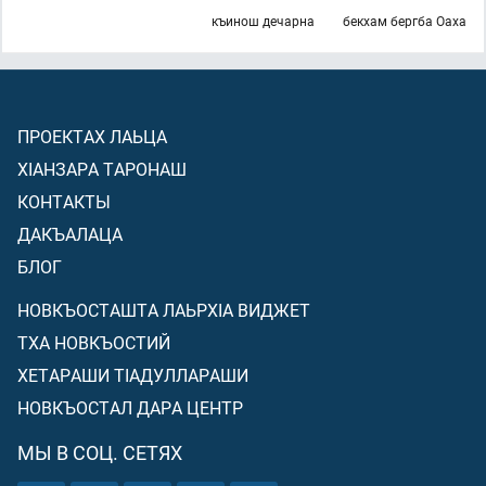
къинош дечарна
бекхам бергба Оаха
ПРОЕКТАХ ЛАЬЦА
ХIАНЗАРА ТАРОНАШ
КОНТАКТЫ
ДАКЪАЛАЦА
БЛОГ
НОВКЪОСТАШТА ЛАЬРХIА ВИДЖЕТ
ТХА НОВКЪОСТИЙ
ХЕТАРАШИ ТIАДУЛЛАРАШИ
НОВКЪОСТАЛ ДАРА ЦЕНТР
МЫ В СОЦ. СЕТЯХ