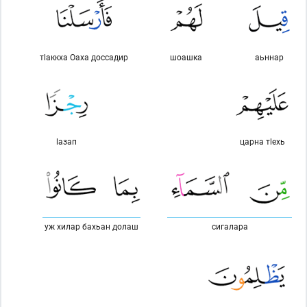
тlаккха Оаха доссадир
шоашка
аьннар
lазап
царна тlехь
уж хилар бахьан долаш
сигалара