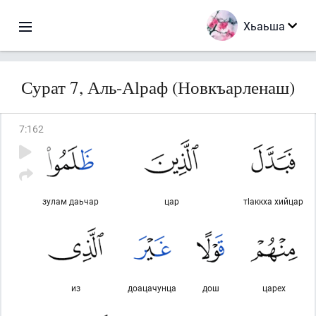
Хьаьша
Сурат 7, Аль-Аlраф (Новкъарленаш)
7
:
162
зулам даьчар
цар
тlаккха хийцар
из
доацачунца
дош
царех