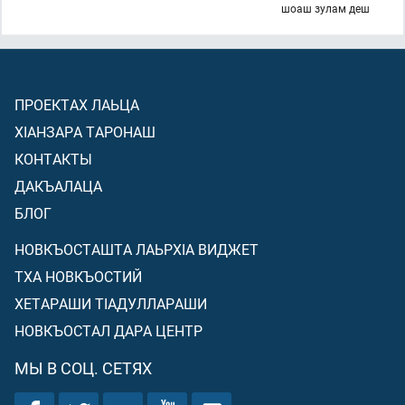
шоаш зулам деш
ПРОЕКТАХ ЛАЬЦА
ХIАНЗАРА ТАРОНАШ
КОНТАКТЫ
ДАКЪАЛАЦА
БЛОГ
НОВКЪОСТАШТА ЛАЬРХIА ВИДЖЕТ
ТХА НОВКЪОСТИЙ
ХЕТАРАШИ ТIАДУЛЛАРАШИ
НОВКЪОСТАЛ ДАРА ЦЕНТР
МЫ В СОЦ. СЕТЯХ