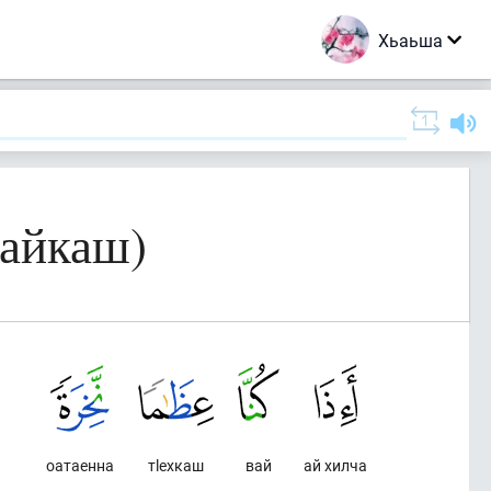
Хьаьша
лайкаш)
оатаенна
тlехкаш
вай
ай хилча