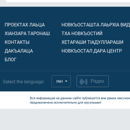
ПРОЕКТАХ ЛАЬЦА
НОВКЪОСТАШТА ЛАЬРХIА ВИ
ХIАНЗАРА ТАРОНАШ
ТХА НОВКЪОСТИЙ
КОНТАКТЫ
ХЕТАРАШИ ТIАДУЛЛАРАШИ
ДАКЪАЛАЦА
НОВКЪОСТАЛ ДАРА ЦЕНТР
БЛОГ
Select the language:
INH
Радио
Вся информация на данном сайте публикуется вне рамок миссион
предназначена исключительно для мусульман!