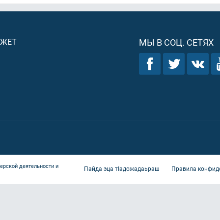
ДЖЕТ
МЫ В СОЦ. СЕТЯХ
ерской деятельности и
Пайда эца тIадожадаьраш
Правила конфид