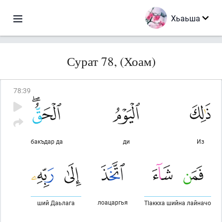
Хьаьша
Сурат 78, (Хоам)
78
:
39
бакъдар да
ди
Из
лоацаргья
ший Даьлага
Тlаккха шийна лайначо