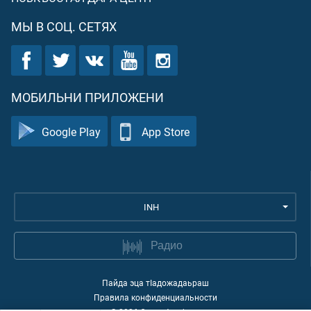
МЫ В СОЦ. СЕТЯХ
МОБИЛЬНИ ПРИЛОЖЕНИ
Google Play
App Store
INH
Радио
Пайда эца тIадожадаьраш
Правила конфиденциальности