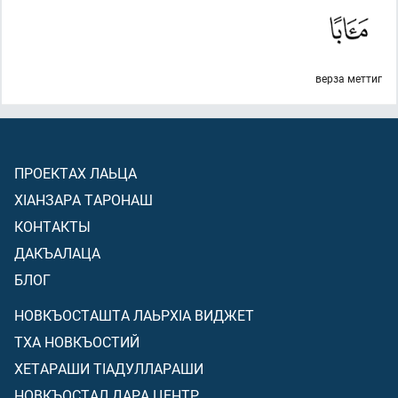
верза меттиг
ПРОЕКТАХ ЛАЬЦА
ХIАНЗАРА ТАРОНАШ
КОНТАКТЫ
ДАКЪАЛАЦА
БЛОГ
НОВКЪОСТАШТА ЛАЬРХIА ВИДЖЕТ
ТХА НОВКЪОСТИЙ
ХЕТАРАШИ ТIАДУЛЛАРАШИ
НОВКЪОСТАЛ ДАРА ЦЕНТР