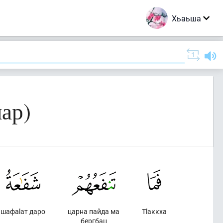
Хьаьша
лар)
шафаlат даро
царна пайда ма
Тlаккха
бергбац