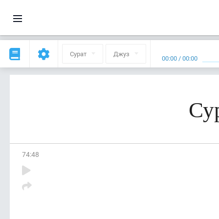
Сурат
Джуз
00:00
/
00:00
Сур
74
:
48