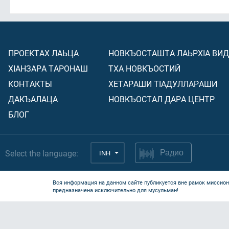
ПРОЕКТАХ ЛАЬЦА
НОВКЪОСТАШТА ЛАЬРХIА ВИ
ХIАНЗАРА ТАРОНАШ
ТХА НОВКЪОСТИЙ
КОНТАКТЫ
ХЕТАРАШИ ТIАДУЛЛАРАШИ
ДАКЪАЛАЦА
НОВКЪОСТАЛ ДАРА ЦЕНТР
БЛОГ
Select the language:
INH
Радио
Вся информация на данном сайте публикуется вне рамок миссион
предназначена исключительно для мусульман!