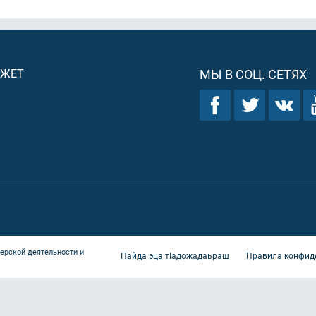
ДЖЕТ
МЫ В СОЦ. СЕТЯХ
ерской деятельности и
Пайда эца тIадожадаьраш
Правила конфид