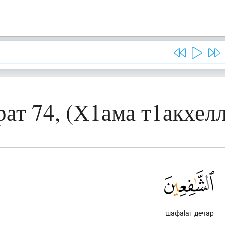
ат 74, (Х1ама т1акхел
шафаlат дечар