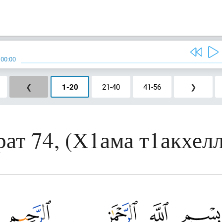
/
00:00
❮
1
-
20
21
-
40
41
-
56
❯
ат 74, (Х1ама т1акхел