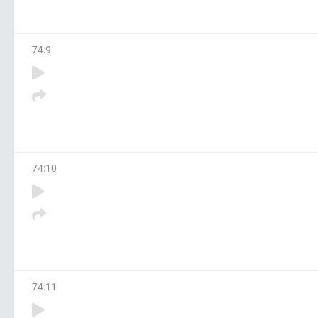
74
:
9
74
:
10
74
:
11